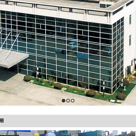
1
2
3
细