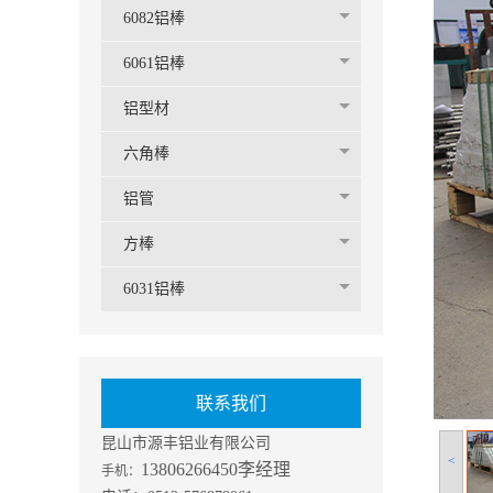
6082铝棒
6061铝棒
铝型材
六角棒
铝管
方棒
6031铝棒
联系我们
昆山市源丰铝业有限公司
<
13806266450李经理
手机：