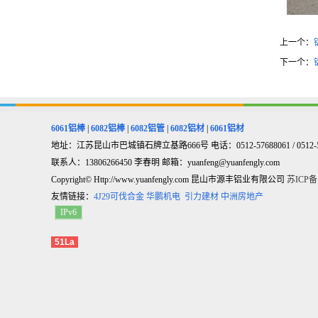
上一个：
下一个：
6061铝棒
|
6082铝棒
|
6082铝管
|
6082铝材
|
6061铝材
地址：江苏昆山市巴城镇石牌立基路666号 电话：0512-57688061 / 0512-5768
联系人：13806266450 李春明 邮箱：yuanfeng@yuanfengly.com
Copyright© Http://www.yuanfengly.com 昆山市源丰铝业有限公司
苏ICP备1
友情链接：
4J29可伐合金
华鹏机电
引力建材
中洲房地产
IPv6
51La