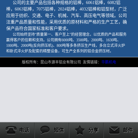
公司的主要产品包括各种规格的铝棒，
6061铝棒，
6082铝
棒
，6063铝棒
，7075铝棒
，2024铝棒
，4032铝棒
和铝型材，广泛
应用于纺织、交通、电子、机械、汽车、高压电气等领域。公司
注重产品质量和性能，采用优质的原材料和严格的生产工艺，确
保产品符合国家标准和客户要求。
公司始终坚持“质量第一、客户至上”的经营理念，以优质的产品和服务
赢得客户的信赖和支持。公司拥有6000吨、3500吨、2000吨、1630吨、
1000吨、2000吨(反向挤压机)、800吨等多条挤压生产线，多台立式淬火炉
和卧式淬火炉及配套的精整设备，可生产全系列的铝合金挤压材。
版权所有：昆山市源丰铝业有限公司 友情链接：
华鹏机电
电话
短信
分享
邮件