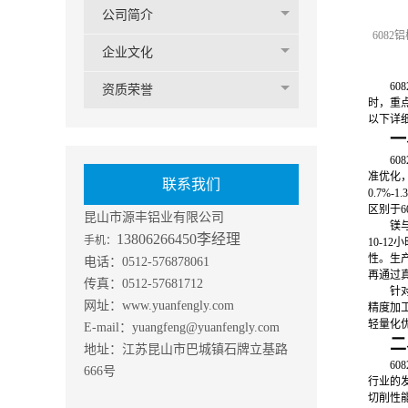
公司简介
608
企业文化
6
资质荣誉
时，重
以下详
一
6
准优化，
联系我们
0.7%
区别于
昆山市源丰铝业有限公司
镁
13806266450李经理
手机：
10-1
性。生产
电话：0512-576878061
再通过
传真：0512-57681712
针
网址：www.yuanfengly.com
精度加
轻量化
E-mail：yuangfeng@yuanfengly.com
二
地址：江苏昆山市巴城镇石牌立基路
6
666号
行业的
切削性