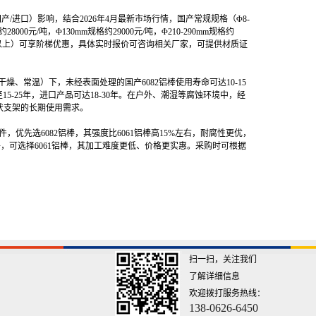
国产/进口）影响，结合2026年4月最新市场行情，国产常规规格（Φ8-
28000元/吨，Φ130mm规格约29000元/吨，Φ210-290mm规格约
0千克及以上）可享阶梯优惠，具体实时报价可咨询相关厂家，可提供材质证
燥、常温）下，未经表面处理的国产6082铝棒使用寿命可达10-15
5-25年，进口产品可达18-30年。在户外、潮湿等腐蚀环境中，经
光伏支架的长期使用需求。
优先选6082铝棒，其强度比6061铝棒高15%左右，耐腐性更优，
，可选择6061铝棒，其加工难度更低、价格更实惠。采购时可根据
扫一扫，关注我们
了解详细信息
欢迎拨打服务热线：
138-0626-6450