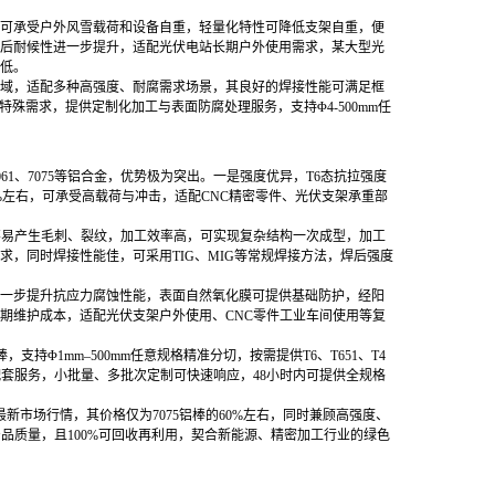
度可承受户外风雪载荷和设备自重，轻量化特性可降低支架自重，便
后耐候性进一步提升，适配光伏电站长期户外使用需求，某大型光
极低。
领域，适配多种高强度、耐腐需求场景，其良好的焊接性能可满足框
殊需求，提供定制化加工与表面防腐处理服务，支持Φ4-500mm任
61、7075等铝合金，优势极为突出。一是强度优异，T6态抗拉强度
棒强度高15%左右，可承受高载荷与冲击，适配CNC精密零件、光伏支架承重部
不易产生毛刺、裂纹，加工效率高，可实现复杂结构一次成型，加工
苛要求，同时焊接性能佳，可采用TIG、MIG等常规焊接方法，焊后强度
一步提升抗应力腐蚀性能，表面自然氧化膜可提供基础防护，经阳
后期维护成本，适配光伏支架户外使用、CNC零件工业车间使用等复
持Φ1mm–500mm任意规格精准分切，按需提供T6、T651、T4
套服务，小批量、多批次定制可快速响应，48小时内可提供全规格
月最新市场行情，其价格仅为7075铝棒的60%左右，同时兼顾高强度、
品质量，且100%可回收再利用，契合新能源、精密加工行业的绿色