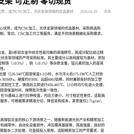
伏支架 可定制 零切现货
心优势，成为CNC加工、光伏支架领域的优选基材
2026-04-29
点击
的核心优势，成为CNC加工、光伏支架领域的优选基材。采购商选购
定制、零切、CNC加工代工等服务，满足不同场景精细化采购需求，
强化铝合金，是6系铝合金中综合性能均衡的高强牌号，其成分配比经过精
NC加工、光伏支架领域的严苛采购标准。其主要成分以高纯度铝为基材，添加
，严格控制铁（≤0.5%）、铜（≤0.1%）等杂质含量，锰元素的加入的是其
韧性。
20-540℃固溶保温1-2小时，水冷淬火后175-190℃人工时效
0-305MPa，硬度约95HB，远超6061铝棒，同时兼顾良好的加工塑
过滤双控工艺，铸造后立即进行450-465℃、12小时均匀化退火处理，
固溶保温时间，保障批次性能一致性。
能，在T6基础上进行拉伸校直，内应力更小，尺寸稳定性更优，适配高
，可根据需求精准分切，降低采购成本，其密度仅2.71g/cm³，
也是高强铝合金的核心下游场景之一，随着新能源光伏产业和精密加工
精密机械零件、自动化设备部件、冲压模具基座等，其高强度、良好的
需复杂二次处理，可直接投入使用，适配精密加工的严苛要求，是