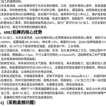
NC加工的理想材料。
光伏支架领域，6082铝棒常用于光伏支架的横梁、立柱、连接件等核心部件，其高强
与安装，同时耐候性强，可抵御户外风吹日晒、温差变化、潮湿腐蚀，经阳极氧化处理
的支架系统采用6082铝棒制造，经长期户外测试，使用寿命可达15年以上，维护成本
外，6082铝棒还可用于新能源汽车电池箱、轨道交通部件、船舶配件、桥梁结构件等
构的整体加工需求，焊后强度保留率超过80%，部分厂家可针对CNC加工、光伏支架的特
精准分切，满足不同场景的精细化需求。
、6082铝棒的核心优势
对CNC加工、光伏支架场景，6082铝棒的核心优势精准贴合采购商核心需求，相较于60
0-340MPa，屈服强度280-305MPa，伸长率≥10%，硬度约95HB，比6061铝
用需求，在150℃以下能保持稳定强度，适配各类户外、工业场景。
是加工性能优良，可采用CNC、激光切割、折弯、钻孔等多种加工方式，切削过程中
洁度高，粗糙度Ra≤1.6μm，尺寸公差可控制在±0.03mm以内，适配精密加工的严
，适合框架类结构的焊接装配。
是耐候性突出，具有良好的抗大气腐蚀、紫外线老化、海水腐蚀能力，锰元素的加入进
处理后，耐盐雾腐蚀时间可达1000小时以上，无需复杂防腐处理即可长期使用，降低
，尤其适合潮湿、沿海地区的光伏电站场景。
是定制化适配性强，可根据采购需求，定制不同直径（Φ4-500mm及以上）、长度的铝棒，支
热处理状态，同时可提供精密切割、倒角去毛刺、阳极氧化、CNC加工代工等一站式配
近千吨现货库存可满足紧急采购需求，无需整支采购，降低采购成本。
是综合性价比高，相较于7075等高端超硬铝合金，6082铝棒成本更低，结合2026年4
、加工性，适合CNC加工、光伏支架领域的批量采购，可在控制生产成本的同时保障产
求，是兼顾实用性与经济性的优选高强铝材。
AQ（采购高频问题）