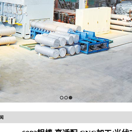
1
2
3
闻