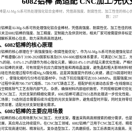
6082铝棒 高适配 CNC加工/光
2铝棒是Al-Mg-Si系可热处理强化铝合金棒材，凭借高强度、耐腐性优、加工性佳的核
数：237
082铝棒是Al-Mg-Si系可热处理强化铝合金棒材，凭借高强度、耐腐性优、加工性佳
点关注6082铝棒的强度、加工精度、定制能力及供货时效，相关厂家可按需提供非标
细解析其核心信息，助力采购商高效选材。
、6082铝棒的核心原理
082铝棒的核心原理在于“高强度强化+耐腐性能优化”，作为Al-Mg-Si系可热处理
严格遵循GB/T 3190-2020国家标准及EN AW-6082欧标体系要求，可满足C
-1.3%的硅、0.6%-1.2%的镁作为核心强化元素，辅以0.4%-1.0%的锰元素优化性能
6061铝棒的关键，可有效提升抗应力腐蚀性能和再结晶温度，避免晶粒粗大影响材料
与硅在热处理过程中形成Mg₂Si强化相，这是其强度提升的核心关键，通过T6固溶时效处理（5
2小时），使强化相均匀分布在铝基材中，T6态下抗拉强度可达310-340MPa，屈服强度28
过程中采用700-750℃熔炼、720-730℃铸造工艺，搭配炉前光谱动态反馈+在线熔体
真空精炼除气工艺去除内部气孔、杂质，确保材料内部组织致密，不同规格铝棒可优化
对CNC加工、光伏支架的精细化需求，6082铝棒可通过T651态热处理进一步优化性
工场景；T4态则适合需要后续冷成型的光伏支架部件，避免成型时开裂，同时支持零切服务
优势显著，适配光伏支架轻量化需求。
、6082铝棒的主要应用场景
082铝棒的核心应用场景为CNC加工、光伏支架，覆盖采购商高频搜索的细分需求，
发展，其应用占比持续提升。在CNC加工领域，6082铝棒广泛用于CNC加工毛坯、
能可实现高速切削、精准钻孔、复杂造型加工，刀具磨损低，加工后表面光洁度高，无