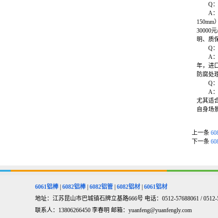
Q
A
150mm
3000
明、质
Q
A
年，进口
防腐处
Q：
A
尤其适
自身场
上一条
6
下一条
6
6061铝棒
|
6082铝棒
|
6082铝管
|
6082铝材
|
6061铝材
地址：江苏昆山市巴城镇石牌立基路666号 电话：0512-57688061 / 0512-5768
联系人：13806266450 李春明 邮箱：yuanfeng@yuanfengly.com