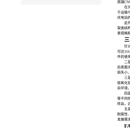
高端C
在
于运输
伏电站
此
架类结
意规格
三
针
可达31
件的使
二
后表面光
损失小
三
极氧化
杂环境
四
等不同
样品，
五
耐腐性
发展需
F