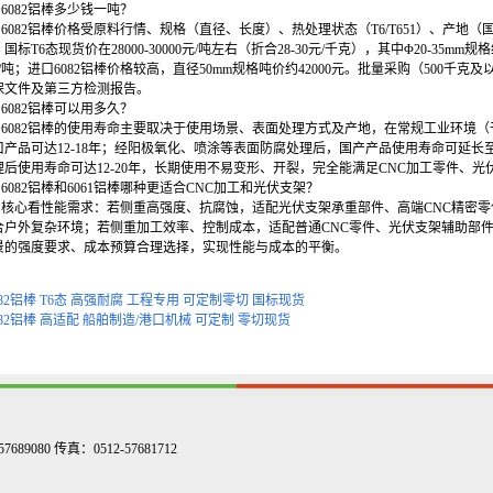
：6082铝棒多少钱一吨？
：6082铝棒价格受原料行情、规格（直径、长度）、热处理状态（T6/T651）、产地（
）国标T6态现货价在28000-30000元/吨左右（折合28-30元/千克），其中Φ20-35mm规格约
0元/吨；进口6082铝棒价格较高，直径50mm规格吨价约42000元。批量采购（50
保文件及第三方检测报告。
：6082铝棒可以用多久？
：6082铝棒的使用寿命主要取决于使用场景、表面处理方式及产地，在常规工业环境（干
产品可达12-18年；经阳极氧化、喷涂等表面防腐处理后，国产产品使用寿命可延长至1
理后使用寿命可达12-20年，长期使用不易变形、开裂，完全能满足CNC加工零件、
6082铝棒和6061铝棒哪种更适合CNC加工和光伏支架？
：核心看性能需求：若侧重高强度、抗腐蚀，适配光伏支架承重部件、高端CNC精密零件，
合户外复杂环境；若侧重加工效率、控制成本，适配普通CNC零件、光伏支架辅助部件
景的强度要求、成本预算合理选择，实现性能与成本的平衡。
082铝棒 T6态 高强耐腐 工程专用 可定制零切 国标现货
082铝棒 高适配 船舶制造/港口机械 可定制 零切现货
9080 传真：0512-57681712